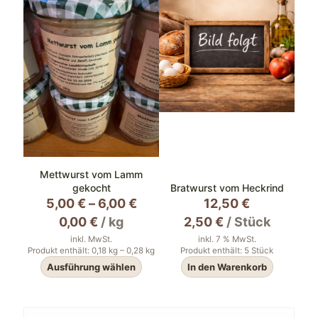
Mettwurst vom Lamm
gekocht
Bratwurst vom Heckrind
5,00
€
–
6,00
€
12,50
€
0,00
€
/
kg
2,50
€
/
Stück
inkl. MwSt.
inkl. 7 % MwSt.
Produkt enthält: 0,18
kg
– 0,28
kg
Produkt enthält: 5
Stück
Ausführung wählen
In den Warenkorb
Dieses
Produkt
weist