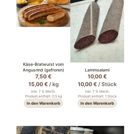
Käse-Bratwurst vom
Angusrind (gefroren)
Lammsalami
7,50
€
10,00
€
15,00
€
/
kg
10,00
€
/
Stück
inkl. 7 % MwSt.
inkl. 7 % MwSt.
Produkt enthält: 0,5
kg
Produkt enthält: 1
Stück
In den Warenkorb
In den Warenkorb