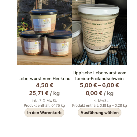
Lippische Leberwurst vom
Leberwurst vom Heckrind
Iberico-Freilandschwein
4,50
€
5,00
€
–
6,00
€
25,71
€
/
kg
0,00
€
/
kg
inkl. 7 % MwSt.
inkl. MwSt.
Produkt enthält: 0,175
kg
Produkt enthält: 0,18
kg
– 0,28
kg
In den Warenkorb
Ausführung wählen
Dieses
Produkt
weist
mehrere