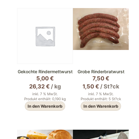
Gekochte Rindermettwurst
Grobe Rinderbratwurst
5,00
€
7,50
€
26,32
€
/
kg
1,50
€
/
St?ck
inkl. 7 % MwSt.
inkl. 7 % MwSt.
Produkt enthält: 0,190
kg
Produkt enthält: 5
St?ck
In den Warenkorb
In den Warenkorb