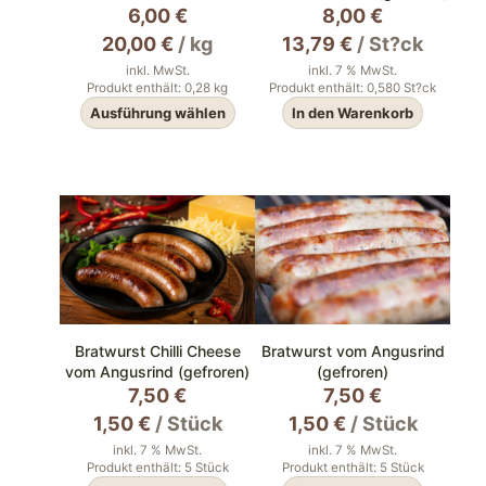
6,00
€
8,00
€
20,00
€
/
kg
13,79
€
/
St?ck
inkl. MwSt.
inkl. 7 % MwSt.
Produkt enthält: 0,28
kg
Produkt enthält: 0,580
St?ck
Ausführung wählen
In den Warenkorb
Dieses
Produkt
weist
mehrere
Varianten
auf.
Die
Optionen
können
auf
der
Bratwurst Chilli Cheese
Bratwurst vom Angusrind
Produktseite
vom Angusrind (gefroren)
(gefroren)
gewählt
7,50
€
7,50
€
werden
1,50
€
/
Stück
1,50
€
/
Stück
inkl. 7 % MwSt.
inkl. 7 % MwSt.
Produkt enthält: 5
Stück
Produkt enthält: 5
Stück