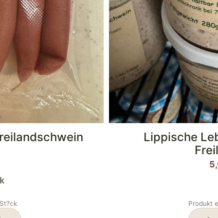
reilandschwein
Lippische Le
)
Fre
5
k
St?ck
Produkt e