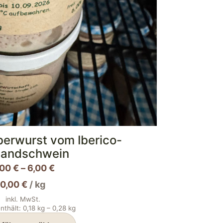
berwurst vom Iberico-
ilandschwein
,00
€
–
6,00
€
0,00
€
/
kg
inkl. MwSt.
nthält: 0,18
kg
– 0,28
kg