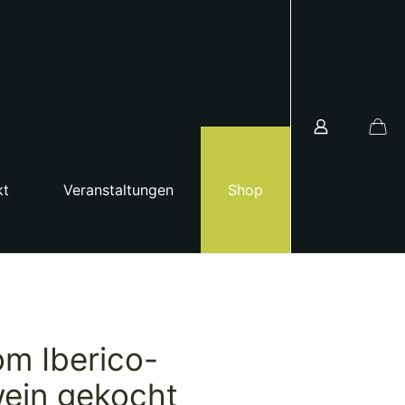
kt
Veranstaltungen
Shop
m Iberico-
wein gekocht