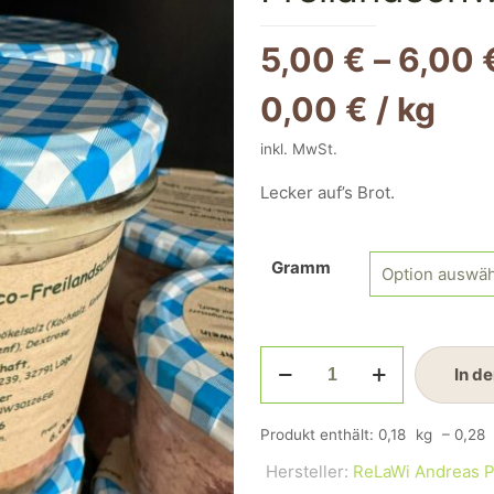
5,00
€
–
6,00
0,00
€
/
kg
inkl. MwSt.
Lecker auf’s Brot.
Gramm
Mettwurst
In d
vom
Iberico-
Produkt enthält: 0,18
kg
– 0,28
Freilandschwein
Hersteller:
ReLaWi Andreas P
gekocht