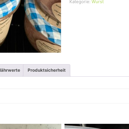
Kategorie:
Wurst
Menge
Nährwerte
Produktsicherheit