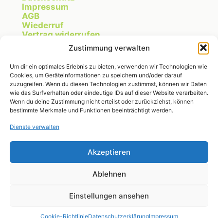
Impressum
AGB
Wiederruf
Vertrag widerrufen
Cookie Richtlinie
Zustimmung verwalten
Um dir ein optimales Erlebnis zu bieten, verwenden wir Technologien wie
Cookies, um Geräteinformationen zu speichern und/oder darauf
Instagram
zuzugreifen. Wenn du diesen Technologien zustimmst, können wir Daten
wie das Surfverhalten oder eindeutige IDs auf dieser Website verarbeiten.
Wenn du deine Zustimmung nicht erteilst oder zurückziehst, können
bestimmte Merkmale und Funktionen beeinträchtigt werden.
RegionalMarkt OWL
Dienste verwalten
Michelle Fischer
Breitenheider Straße 275
32791 Lage
Akzeptieren
Ablehnen
michelle@regionalmarktowl.de
Einstellungen ansehen
Cookie-Richtlinie
Datenschutzerklärung
Impressum