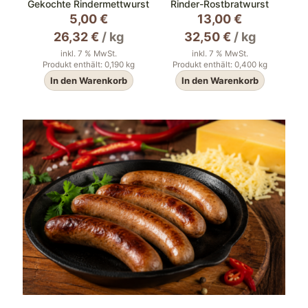
Gekochte Rindermettwurst
Rinder-Rostbratwurst
5,00
€
13,00
€
26,32
€
/
kg
32,50
€
/
kg
inkl. 7 % MwSt.
inkl. 7 % MwSt.
Produkt enthält: 0,190
kg
Produkt enthält: 0,400
kg
In den Warenkorb
In den Warenkorb