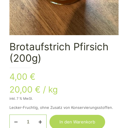
Brotaufstrich Pfirsich
(200g)
4,00
€
20,00
€
/
kg
inkl. 7 % MwSt.
Lecker-Fruchtig, ohne Zusatz von Konservierungsstoffen.
Brotaufstrich
In den Warenkorb
Pfirsich
(200g)