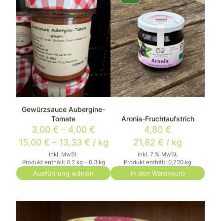
Gewürzsauce Aubergine-
Tomate
Aronia-Fruchtaufstrich
3,00
€
–
4,00
€
4,80
€
15,00
€
–
13,33
€
/
kg
21,82
€
/
kg
inkl. MwSt.
inkl. 7 % MwSt.
Produkt enthält: 0,2
kg
– 0,3
kg
Produkt enthält: 0,220
kg
Ausführung wählen
In den Warenkorb
Dieses
Produkt
weist
mehrere