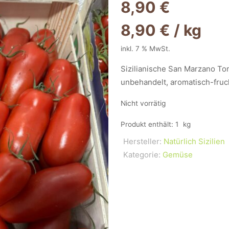
8,90
€
8,90
€
/
kg
inkl. 7 % MwSt.
Sizilianische San Marzano T
unbehandelt, aromatisch-fruch
Nicht vorrätig
Produkt enthält: 1
kg
Hersteller:
Natürlich Sizilien
Kategorie:
Gemüse