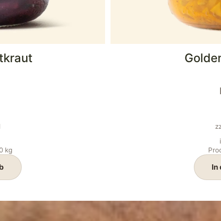
tkraut
Golde
d
z
00
kg
Pro
b
In