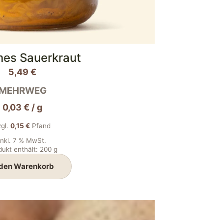
nes Sauerkraut
5,49
€
MEHRWEG
0,03
€
/
g
zgl.
0,15
€
Pfand
inkl. 7 % MwSt.
dukt enthält: 200
g
 den Warenkorb