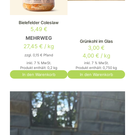
Bielefelder Coleslaw
5,49
€
MEHRWEG
Grünkohl im Glas
27,45
€
/
kg
3,00
€
4,00
€
/
kg
zzgl.
0,15
€
Pfand
inkl. 7 % MwSt.
inkl. 7 % MwSt.
Produkt enthält: 0,2
kg
Produkt enthält: 0,750
kg
In den Warenkorb
In den Warenkorb