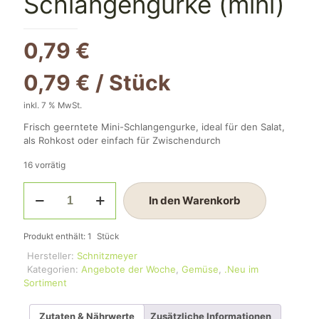
Schlangengurke (mini)
0,79
€
0,79
€
/
Stück
inkl. 7 % MwSt.
Frisch geerntete Mini-Schlangengurke, ideal für den Salat,
als Rohkost oder einfach für Zwischendurch
16 vorrätig
Schlangengurke
In den Warenkorb
(mini)
Menge
Produkt enthält: 1
Stück
Hersteller:
Schnitzmeyer
Kategorien:
Angebote der Woche
,
Gemüse
,
.Neu im
Sortiment
Zutaten & Nährwerte
Zusätzliche Informationen