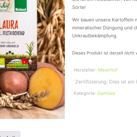
Sorte!
Wir bauen unsere Kartoffeln n
mineralischer Düngung und c
Unkrautbekämpfung.
Dieses Produkt ist derzeit nicht 
Hersteller:
Meierhof
Zertifizierung: Dies ist ein
Kategorie:
Gemüse