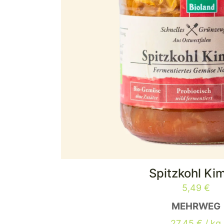
Spitzkohl Ki
5,49
€
MEHRWEG
27,45
€
/
kg