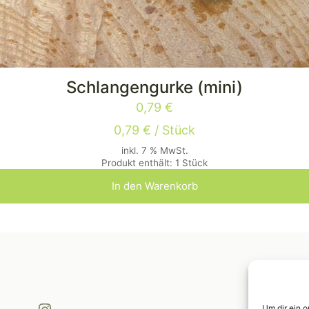
Schlangengurke (mini)
0,79
€
0,79
€
/
Stück
inkl. 7 % MwSt.
Produkt enthält: 1
Stück
In den Warenkorb
Instagram
Um dir ein 