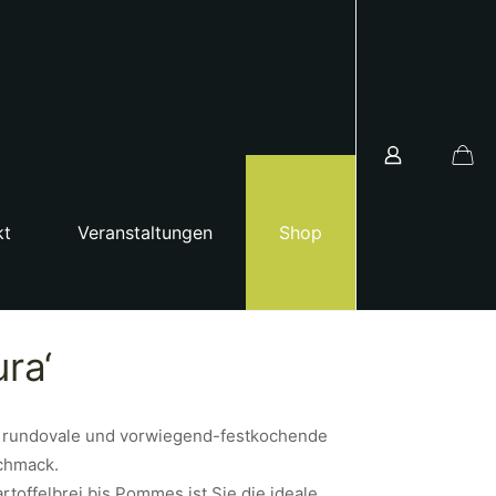
kt
Veranstaltungen
Shop
ura‘
ge, rundovale und vorwiegend-festkochende
chmack.
artoffelbrei bis Pommes ist Sie die ideale