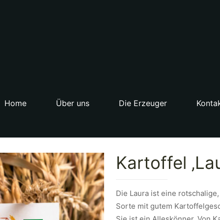
Home
Über uns
Die Erzeuger
Konta
Kartoffel ‚La
Die Laura ist eine rotschali
Sorte mit gutem Kartoffelges
Sie ist ein Alleskönner. Von K