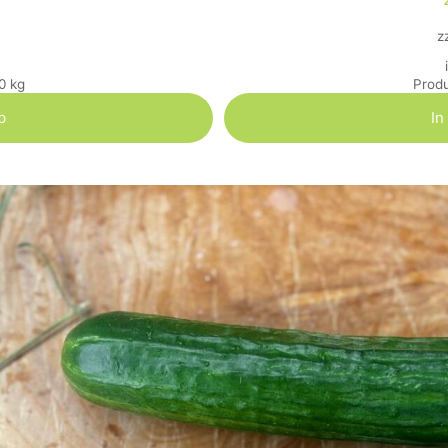
z
00
kg
Produ
b
In