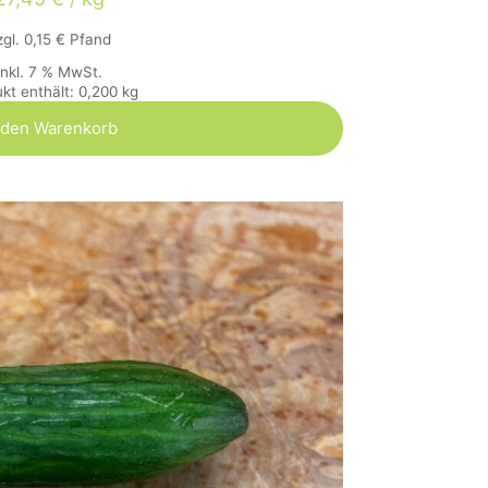
zgl.
0,15
€
Pfand
inkl. 7 % MwSt.
kt enthält: 0,200
kg
 den Warenkorb