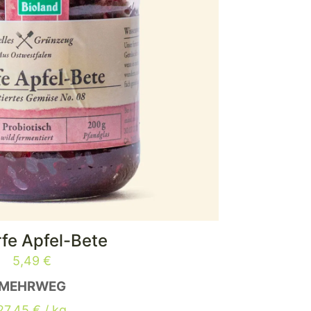
fe Apfel-Bete
5,49
€
MEHRWEG
27,45
€
/
kg