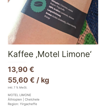
Kaffee ‚Motel Limone‘
13,90
€
55,60
€
/
kg
inkl. 7 % MwSt.
MOTEL LIMONE
Äthiopien | Chelchele
Region: Yirgacheffe