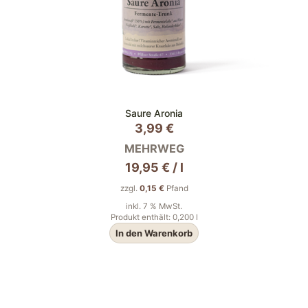
Saure Aronia
3,99
€
MEHRWEG
19,95
€
/
l
zzgl.
0,15
€
Pfand
inkl. 7 % MwSt.
Produkt enthält: 0,200
l
In den Warenkorb