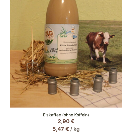
Eiskaffee (ohne Koffein)
2,90
€
5,47
€
/
kg