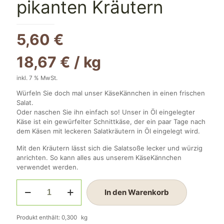
pikanten Kräutern
5,60
€
18,67
€
/
kg
inkl. 7 % MwSt.
Würfeln Sie doch mal unser KäseKännchen in einen frischen
Salat.
Oder naschen Sie ihn einfach so! Unser in Öl eingelegter
Käse ist ein gewürfelter Schnittkäse, der ein paar Tage nach
dem Käsen mit leckeren Salatkräutern in Öl eingelegt wird.
Mit den Kräutern lässt sich die Salatsoße lecker und würzig
anrichten. So kann alles aus unserem KäseKännchen
verwendet werden.
Käsekännchen
In den Warenkorb
mit
pikanten
Kräutern
Produkt enthält: 0,300
kg
Menge