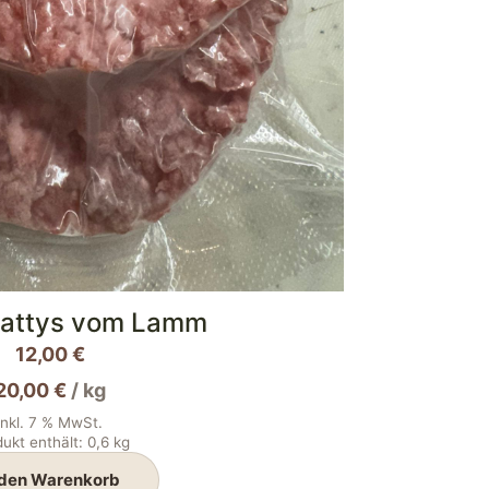
Pattys vom Lamm
12,00
€
20,00
€
/
kg
inkl. 7 % MwSt.
ukt enthält: 0,6
kg
 den Warenkorb