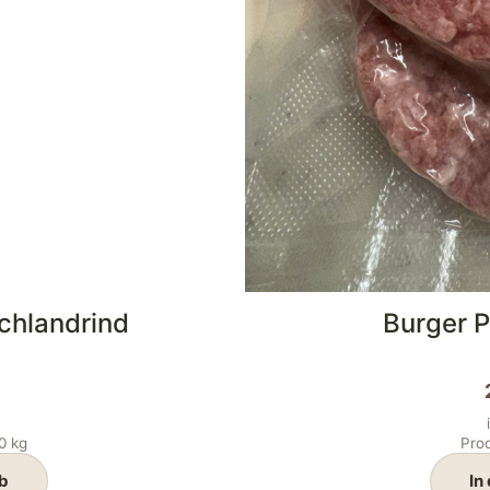
chlandrind
Burger 
00
kg
Prod
b
In