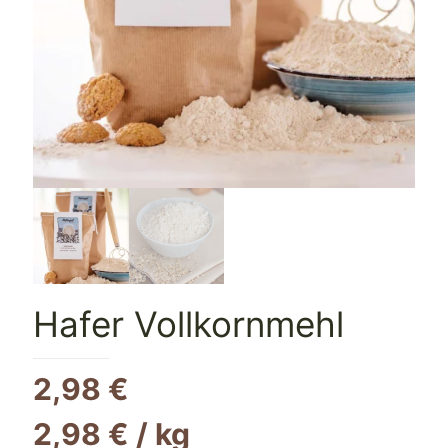
Hafer Vollkornmehl
2,98
€
2,98
€
/
kg