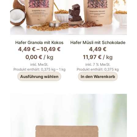
Hafer Granola mit Kokos
Hafer Müsli mit Schokolade
4,49
€
–
10,49
€
4,49
€
0,00
€
/
kg
11,97
€
/
kg
inkl. MwSt.
inkl. 7 % MwSt.
Produkt enthält: 0,375
kg
– 1
kg
Produkt enthält: 0,375
kg
Ausführung wählen
In den Warenkorb
Dieses
Produkt
weist
mehrere
Varianten
auf.
Die
Optionen
können
auf