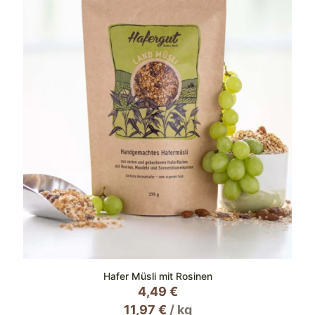
der
Produktseite
gewählt
werden
Hafer Müsli mit Rosinen
4,49
€
11,97
€
/
kg