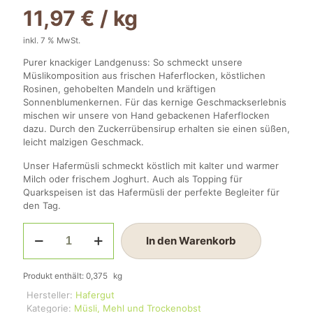
11,97
€
/
kg
inkl. 7 % MwSt.
Purer knackiger Landgenuss: So schmeckt unsere
Müslikomposition aus frischen Haferflocken, köstlichen
Rosinen, gehobelten Mandeln und kräftigen
Sonnenblumenkernen. Für das kernige Geschmackserlebnis
mischen wir unsere von Hand gebackenen Haferflocken
dazu. Durch den Zuckerrübensirup erhalten sie einen süßen,
leicht malzigen Geschmack.
Unser Hafermüsli schmeckt köstlich mit kalter und warmer
Milch oder frischem Joghurt. Auch als Topping für
Quarkspeisen ist das Hafermüsli der perfekte Begleiter für
den Tag.
Hafer
In den Warenkorb
Müsli
mit
Rosinen
Produkt enthält: 0,375
kg
Menge
Hersteller:
Hafergut
Kategorie:
Müsli, Mehl und Trockenobst