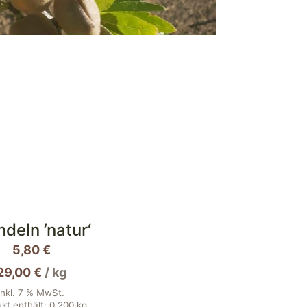
deln ’natur‘
5,80
€
29,00
€
/
kg
inkl. 7 % MwSt.
kt enthält: 0,200
kg