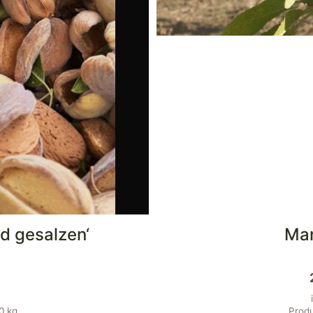
d gesalzen‘
Man
00
kg
Produ