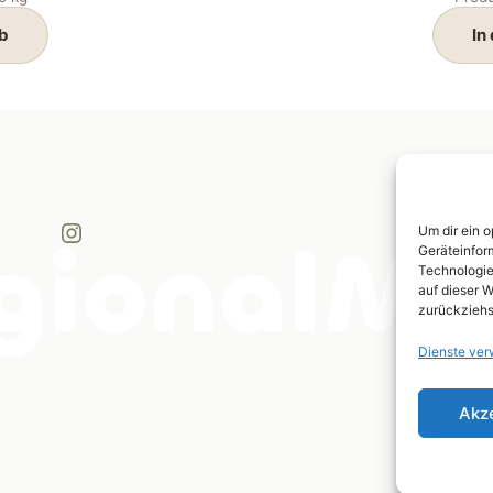
b
In
Instagram
Um dir ein 
Reg
Geräteinfor
Mic
Technologie
Bre
auf dieser W
zurückziehs
327
Dienste ver
mic
Akz