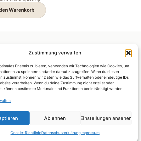
 den Warenkorb
Zustimmung verwalten
optimales Erlebnis zu bieten, verwenden wir Technologien wie Cookies, um
ionalMarkt OWL
mationen zu speichern und/oder darauf zuzugreifen. Wenn du diesen
helle Fischer
n zustimmst, können wir Daten wie das Surfverhalten oder eindeutige IDs
itenheider Straße 275
ebsite verarbeiten. Wenn du deine Zustimmung nicht erteilst oder
t, können bestimmte Merkmale und Funktionen beeinträchtigt werden.
91 Lage
walten
helle@regionalmarktowl.de
eptieren
Ablehnen
Einstellungen ansehen
Cookie-Richtlinie
Datenschutzerklärung
Impressum