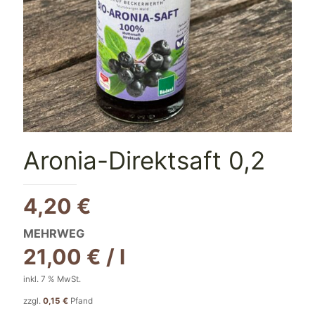
Aronia-Direktsaft 0,2
4,20
€
MEHRWEG
21,00
€
/
l
inkl. 7 % MwSt.
zzgl.
0,15
€
Pfand