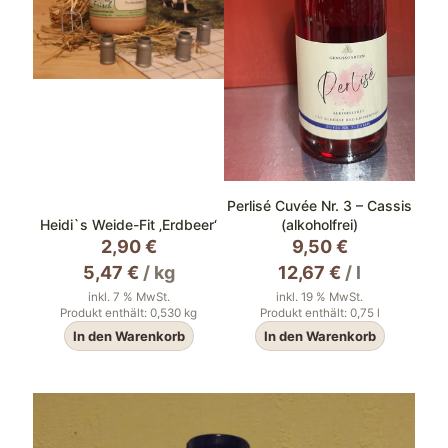
Perlisé Cuvée Nr. 3 – Cassis
Heidi`s Weide-Fit ‚Erdbeer‘
(alkoholfrei)
2,90
€
9,50
€
5,47
€
/
kg
12,67
€
/
l
inkl. 7 % MwSt.
inkl. 19 % MwSt.
Produkt enthält: 0,530
kg
Produkt enthält: 0,75
l
In den Warenkorb
In den Warenkorb