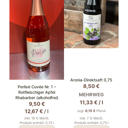
Aronia-Direktsaft 0,75
8,50
€
Perlisé Cuvée Nr. 1 –
Rotfleischiger Apfel
MEHRWEG
Rhabarber (alkoholfrei)
11,33
€
/
l
9,50
€
12,67
€
/
l
zzgl.
0,15
€
Pfand
inkl. 19 % MwSt.
inkl. 7 % MwSt.
Produkt enthält: 0,75
l
Produkt enthält: 0,75
l