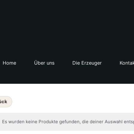
Home
Über uns
Die Erzeuger
Konta
ück
Es wurden keine Produkte gefunden, die deiner Auswahl ents