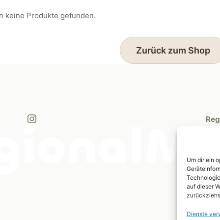
n keine Produkte gefunden.
Zurück zum Shop
Instagram
Reg
Mic
Bre
327
Um dir ein 
Geräteinfor
Technologie
mic
auf dieser W
zurückziehs
Dienste ver