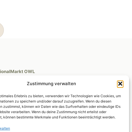
ionalMarkt OWL
helle Fischer
Zustimmung verwalten
itenheider Straße 275
91 Lage
optimales Erlebnis zu bieten, verwenden wir Technologien wie Cookies, um
mationen zu speichern und/oder darauf zuzugreifen. Wenn du diesen
n zustimmst, können wir Daten wie das Surfverhalten oder eindeutige IDs
helle@regionalmarktowl.de
ebsite verarbeiten. Wenn du deine Zustimmung nicht erteilst oder
t, können bestimmte Merkmale und Funktionen beeinträchtigt werden.
walten